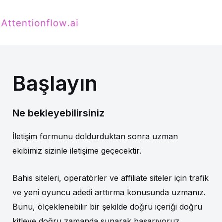
İçeriğe
Ma
atla
M
Başlayın
Ne bekleyebilirsiniz
İletişim formunu doldurduktan sonra uzman
ekibimiz sizinle iletişime geçecektir.
Bahis siteleri, operatörler ve affiliate siteler için trafik
ve yeni oyuncu adedi arttırma konusunda uzmanız.
Bunu, ölçeklenebilir bir şekilde doğru içeriği doğru
kitleye doğru zamanda sunarak başarıyoruz.