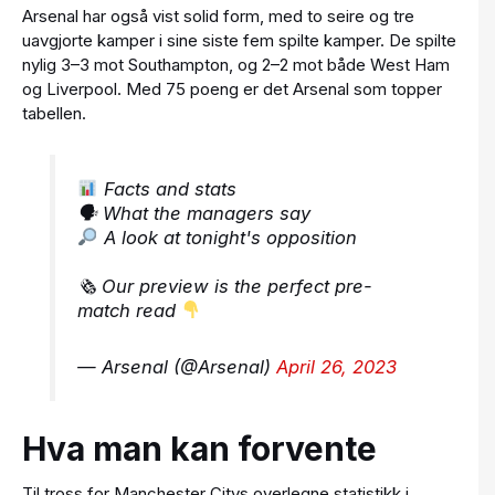
Arsenal har også vist solid form, med to seire og tre
uavgjorte kamper i sine siste fem spilte kamper. De spilte
nylig 3–3 mot Southampton, og 2–2 mot både West Ham
og Liverpool. Med 75 poeng er det Arsenal som topper
tabellen.
Facts and stats
🗣 What the managers say
A look at tonight's opposition
🗞 Our preview is the perfect pre-
match read
— Arsenal (@Arsenal)
April 26, 2023
Hva man kan forvente
Til tross for Manchester Citys overlegne statistikk i