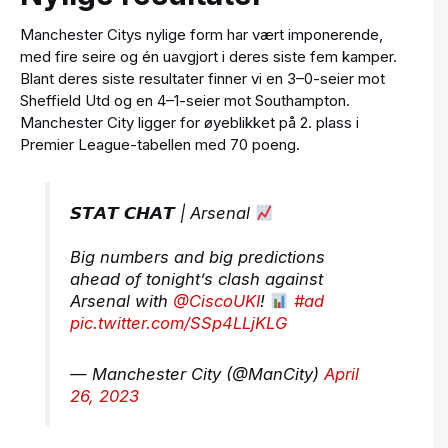
Manchester Citys nylige form har vært imponerende,
med fire seire og én uavgjort i deres siste fem kamper.
Blant deres siste resultater finner vi en 3–0-seier mot
Sheffield Utd og en 4–1-seier mot Southampton.
Manchester City ligger for øyeblikket på 2. plass i
Premier League-tabellen med 70 poeng.
𝙎𝙏𝘼𝙏 𝘾𝙃𝘼𝙏 | Arsenal
Big numbers and big predictions
ahead of tonight’s clash against
Arsenal with
@CiscoUKI
!
#ad
pic.twitter.com/SSp4LLjKLG
— Manchester City (@ManCity)
April
26, 2023