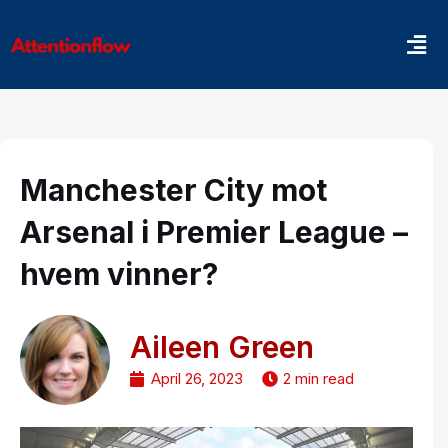
Skip
Men
to
content
Manchester City mot
Arsenal i Premier League –
hvem vinner?
Aileen Green
April 26, 2023
2 min read