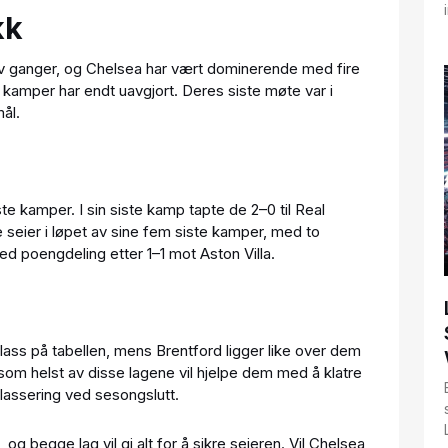
kk
v ganger, og Chelsea har vært dominerende med fire
 kamper har endt uavgjort. Deres siste møte var i
ål.
iste kamper. I sin siste kamp tapte de 2–0 til Real
e seier i løpet av sine fem siste kamper, med to
d poengdeling etter 1–1 mot Aston Villa.
ass på tabellen, mens Brentford ligger like over dem
 som helst av disse lagene vil hjelpe dem med å klatre
plassering ved sesongslutt.
 begge lag vil gi alt for å sikre seieren. Vil Chelsea